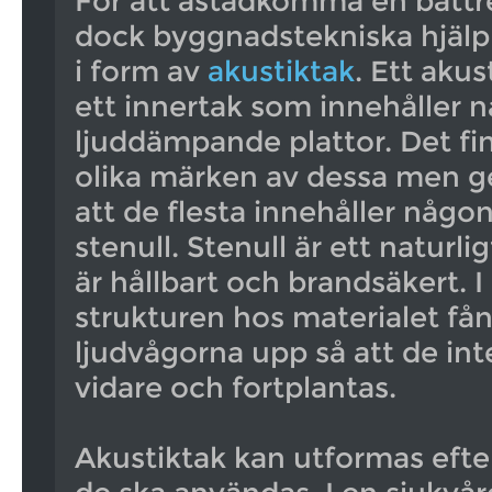
För att åstadkomma en bättre
dock byggnadstekniska hjälpme
i form av
akustiktak
. Ett akus
ett innertak som innehåller 
ljuddämpande plattor. Det finn
olika märken av dessa men 
att de flesta innehåller någo
stenull. Stenull är ett naturl
är hållbart och brandsäkert. 
strukturen hos materialet få
ljudvågorna upp så att de int
vidare och fortplantas.
Akustiktak kan utformas efte