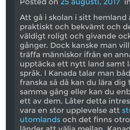
Posted on
25 augusti, 2017
i
Att gå i skolan i sitt hemland
praktiskt och bekvämt och det
väldigt roligt och givande o
gånger. Dock kanske man vill
träffa människor ifrån en ann
upptäcka ett nytt land samt lä
språk. I Kanada talar man bå
franska så då kan du lära dig 
samma gång eller kan du enb
ett av dem. Låter detta intre
vara en stor upplevelse att
s
utomlands
och det finns otr
länder att välja mellan. Kanad