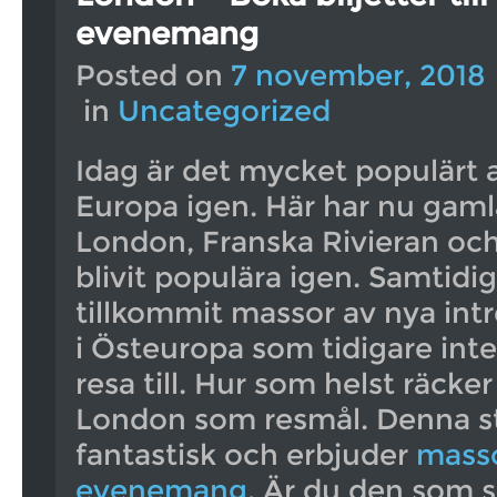
evenemang
Posted on
7 november, 2018
in
Uncategorized
Idag är det mycket populärt 
Europa igen. Här har nu gam
London, Franska Rivieran o
blivit populära igen. Samtidi
tillkommit massor av nya int
i Östeuropa som tidigare inte
resa till. Hur som helst räcke
London som resmål. Denna st
fantastisk och erbjuder
masso
evenemang
. Är du den som sk