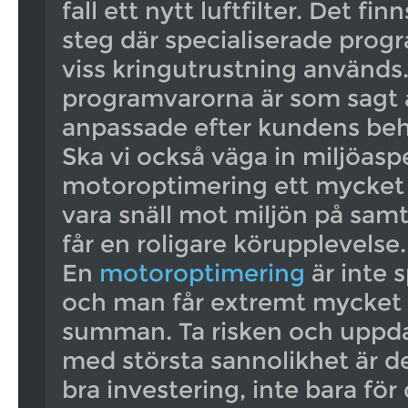
fall ett nytt luftfilter. Det fin
steg där specialiserade prog
viss kringutrustning används
programvarorna är som sagt a
anpassade efter kundens beh
Ska vi också väga in miljöasp
motoroptimering ett mycket b
vara snäll mot miljön på sam
får en roligare körupplevelse.
En
motoroptimering
är inte s
och man får extremt mycket 
summan. Ta risken och uppdat
med största sannolikhet är de
bra investering, inte bara fö