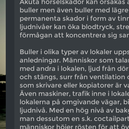
Akuta hörselskador kan orsakas
buller men även buller med lägre
permanenta skador i form av tinn
ljudnivåer kan öka blodtryck, str
förmågan att koncentrera sig sam
Buller i olika typer av lokaler u
anledningar. Människor som talar 
med andra i lokalen, ljud från d
och stängs, surr från ventilation
som skrivare eller kopiatorer är v
Även maskiner, trafik inne i lokal
lokalerna på omgivande vägar, bid
ljudnivå. Med en hög nivå av bak
man dessutom en s.k. coctailpart
människor höjer rösten för att öv